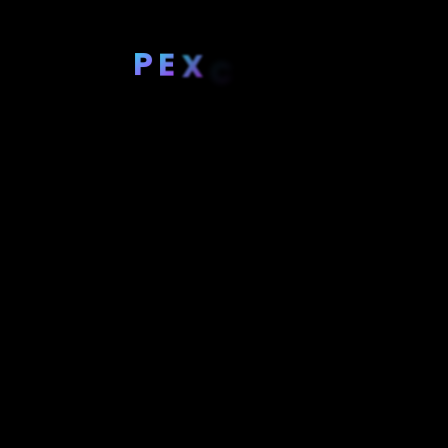
P
E
X
C
E
R