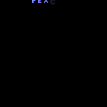
X
C
E