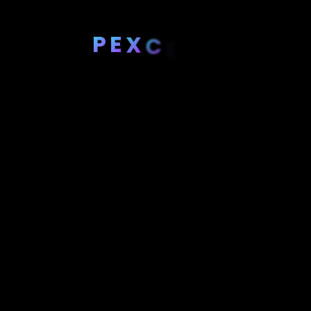
P
E
X
C
E
R
A