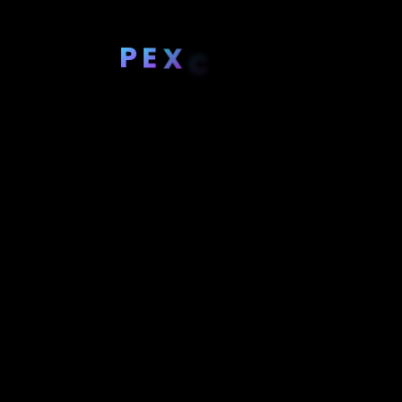
P
E
X
C
E
R