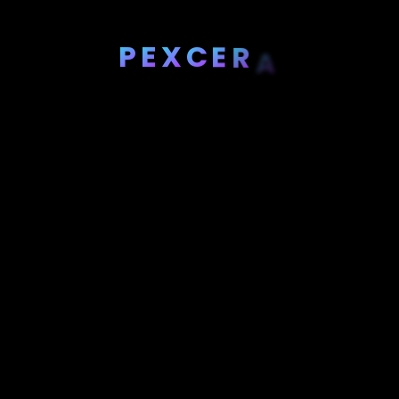
P
E
X
C
E
R
A