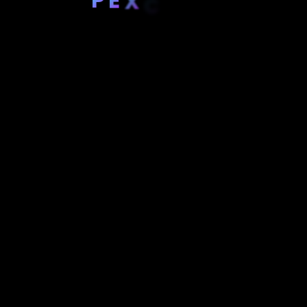
X
C
E