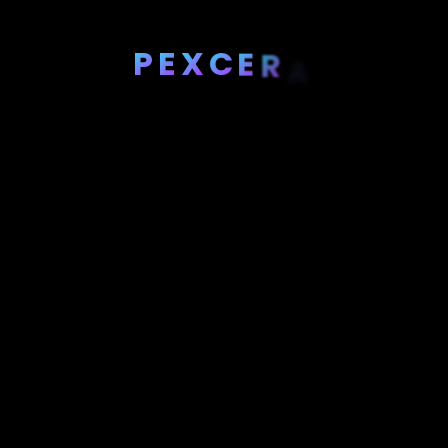
P
E
X
C
E
R
A