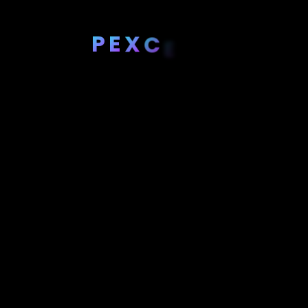
P
E
X
C
E
R
A