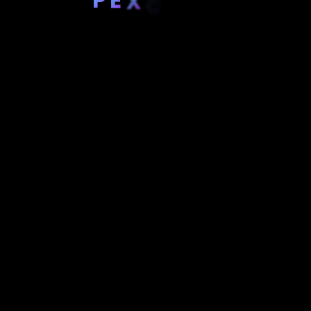
X
C
E