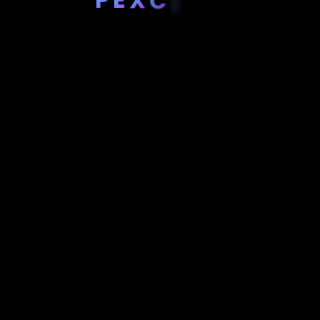
C
E
R