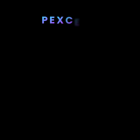
P
E
X
C
E
R
A