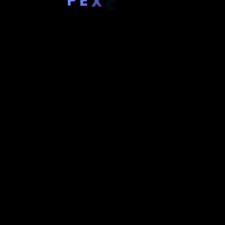
X
C
E