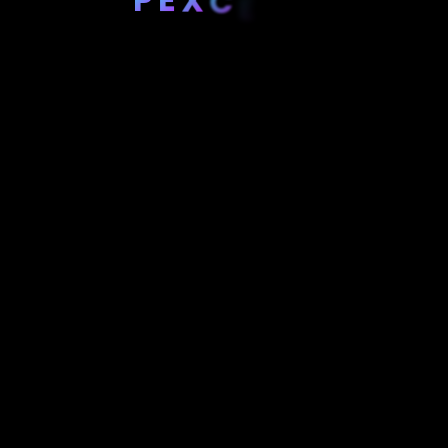
C
E
R