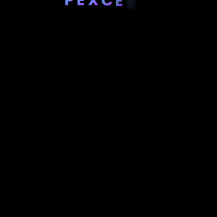
E
R
A