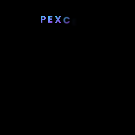
P
E
X
C
E
R
A