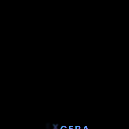
P
E
X
C
E
R
A