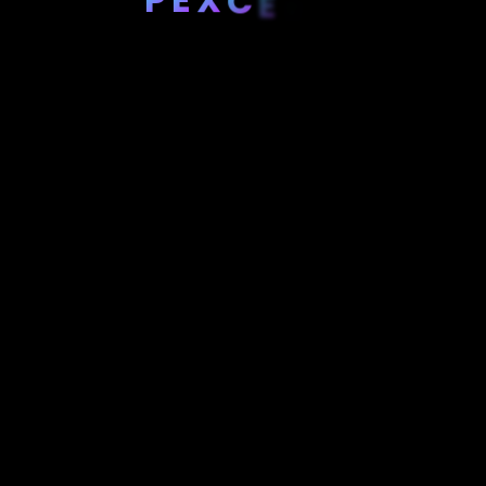
C
E
R