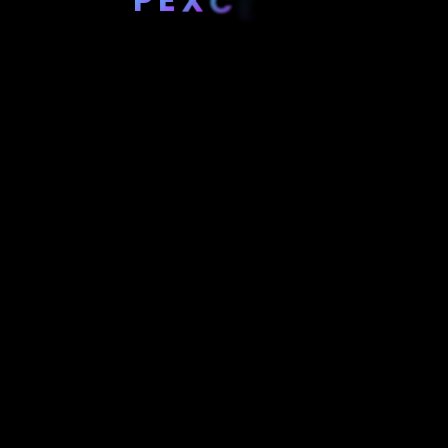
C
E
R