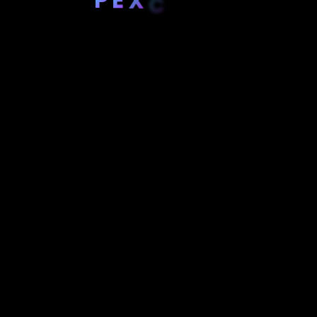
X
C
E