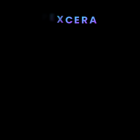
E
X
C
E
R
A