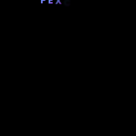
X
C
E