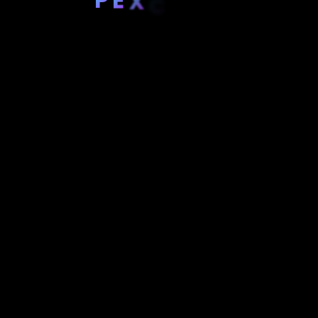
X
C
E