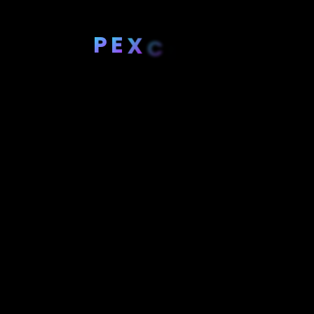
P
E
X
C
E
R
A