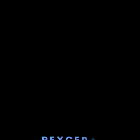
P
E
X
C
E
R