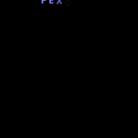
X
C
E