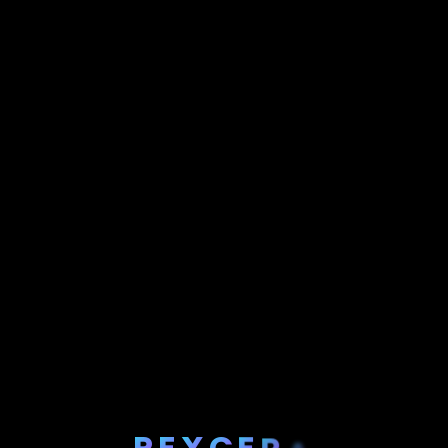
P
E
X
C
E
R