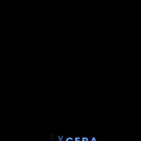
P
E
X
C
E
R
A