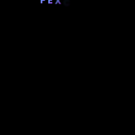
X
C
E