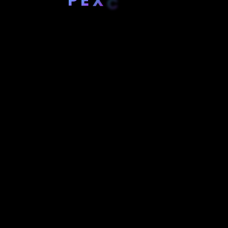
X
C
E