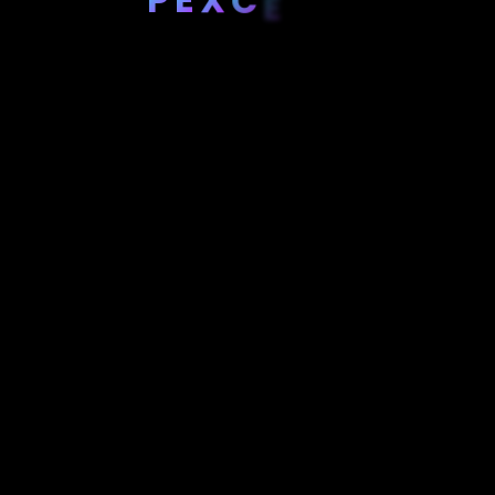
C
E
R