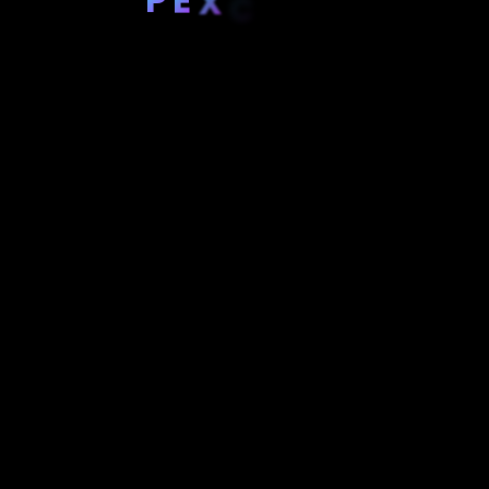
X
C
E