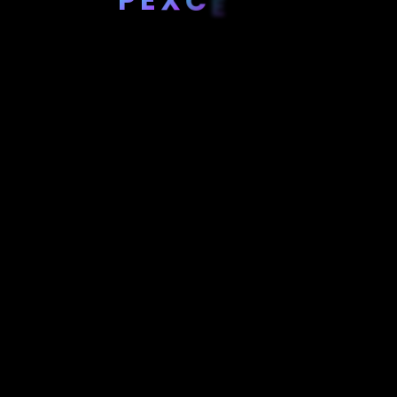
C
E
R