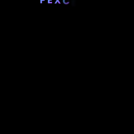
C
E
R